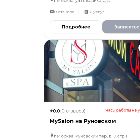
г Москва, ул Плющиха, д 27
0
отзывов
10
услуг
Подробнее
Записатьс
Часы работы не 
⭐
0.0
(
0
отзывов
)
MySalon на Руновском
г Москва, Руновский пер, д 10 стр 1