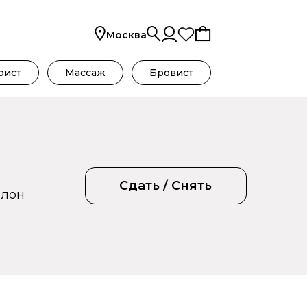
Москва
рист
Массаж
Бровист
Сдать / Снять
алон