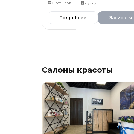
0
отзывов
9
услуг
Подробнее
Записатьс
Салоны красоты