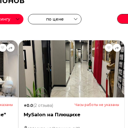
алонов
тингу
по цене
указаны
Часы работы не указаны
⭐
0.0
(
2
отзыва
)
е"
MySalon на Плющихе