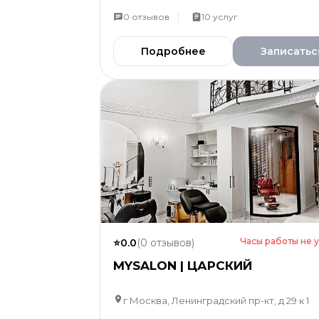
0
отзывов
10
услуг
Подробнее
Записатьс
Часы работы не 
⭐
0.0
(
0
отзывов
)
MYSALON | ЦАРСКИЙ
г Москва, Ленинградский пр-кт, д 29 к 1