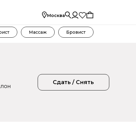
Москва
рист
Массаж
Бровист
Сдать / Снять
алон