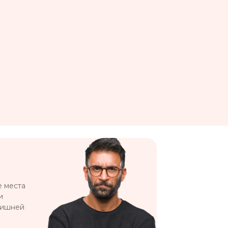
е места
и
лишней