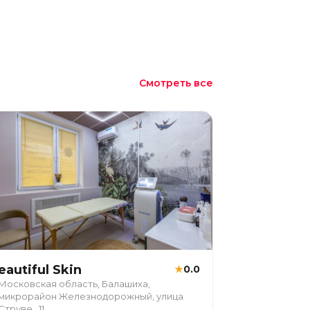
Смотреть все
eautiful Skin
★
0.0
Московская область, Балашиха,
микрорайон Железнодорожный, улица
Струве , 11